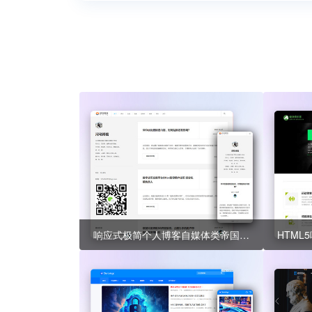
响应式极简个人博客自媒体类帝国cms模板 文章博客类网站模板源码下载