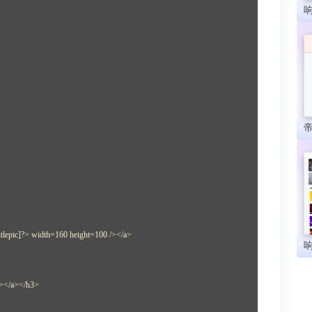
itlepic]?> width=160 height=100 /></a>
]?></a></h3>