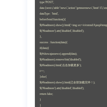
type:'POST',
data:{next:i,'table':'news','action':'getmorenews','limit':15,'s
dataType : 'html',
beforeSend:function(){
$(#loadmore).show().html('<img src=/e/extend/Ajaxpl/
$('#loadmore').attr('disabled','disabled');
},
success : function(data){
if(data){
$(#showajaxnews).append(data);
$(#loadmore).removeAttr('disabled');
$(#loadmore).html('点击加载更多');
i++;
}else{
$(#loadmore).show().html(已全部加载完毕！);
$('#loadmore').attr('disabled','disabled');
return false;
}
}