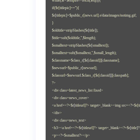
while($r=$empire->fetch($sql)){
if($r[titlepic]==''){
$r[titlepic]=$public_r[news.url].e/data/images/notimg.gif;
}
$oldtitle=stripSlashes($r[title]);
$title=sub($oldtitle,'',$length);
$smalltext=stripSlashes($r[smalltext]);
$smalltext=sub($smalltext,'',$small_length);
$classname=$class_r[$r[classid]][classname];
$newsurl=$public_r[newsurl];
$classurl=$newsurl.$class_r[$r[classid]][classpath];
?>
<div class=latest_news_list fixed>
<div class=news_cover>
<a href=<?=$r[titleurl]?> target=_blank><img src=<?=$r[t
</div>
<div class=news_text>
<h3><a href=<?=$r[titleurl]?> target=_blank><?=$r[title
<p><?=$smalltext?></p>