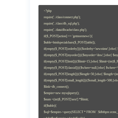
<?php
require('../class/connect.php');
require('../class/db_sql.php');
require('../data/dbcache/class.php');
if($_POST[action] == 'getmorenews'){
$table=htmlspecialchars($_POST[table]);
if(empty($_POST[orderby])){$orderby='newstime';}else{
if(empty($_POST[myorder])){$myorder='desc';}else{ $myo
if(empty($_POST[limit])){$limit=15;}else{ $limit=(int)$_
if(empty($_POST[classid])){$where=null;}else{ $where='wh
if(empty($_POST[length])){$length=50;}else{ $length=(i
if(empty($_POST[small_length])){$small_length=500;}els
$link=db_connect();
$empire=new mysqlquery();
$num =(int)$_POST['next'] *$limit;
if($table){
$sql=$empire->query(SELECT * FROM `.$dbtbpre.ecms_.$ta