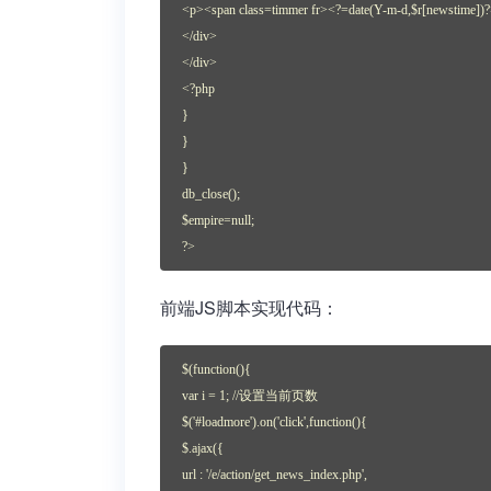
<p><span class=timmer fr><?=date(Y-m-d,$r[newstime])
</div>
</div>
<?php
}
}
}
db_close();
$empire=null;
?>
前端JS脚本实现代码：
$(function(){
var i = 1; //设置当前页数
$('#loadmore').on('click',function(){
$.ajax({
url : '/e/action/get_news_index.php',