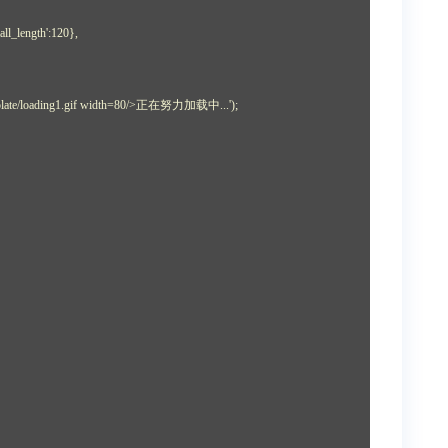
mall_length':120},
template/loading1.gif width=80/>正在努力加载中...');