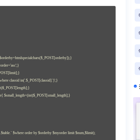
 $orderby=htmlspecialchars($_POST[orderby]);}
rder='asc';}
POST[limit];}
ere classid in('.$_POST[classid].')';}
nt)$_POST[length];}
e{ $small_length=(int)$_POST[small_length];}
ble.` $where order by $orderby $myorder limit $num,$limit);